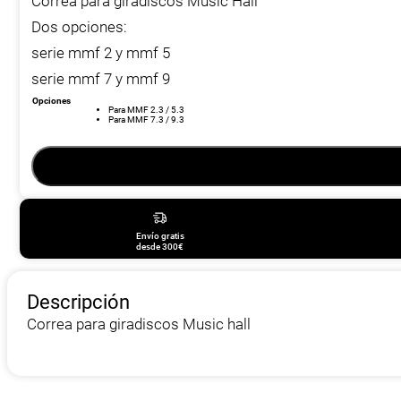
Correa para giradiscos Music Hall
desde
Dos opciones:
30,00 €
hasta
serie mmf 2 y mmf 5
40,00 €
serie mmf 7 y mmf 9
Opciones
Para MMF 2.3 / 5.3
Para MMF 7.3 / 9.3
Envío gratis
desde 300€
Descripción
Correa para giradiscos Music hall