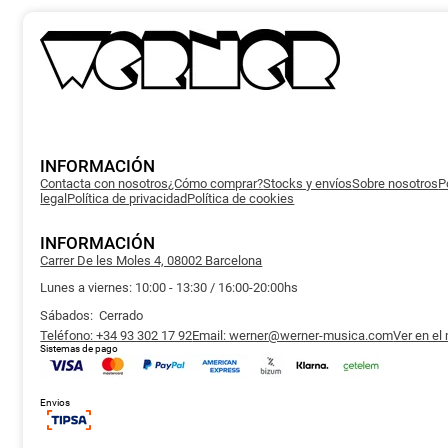
INFORMACIÓN
Contacta con nosotros
¿Cómo comprar?
Stocks y envíos
Sobre nosotros
P
legal
Política de privacidad
Política de cookies
INFORMACIÓN
Carrer De les Moles 4, 08002 Barcelona
Lunes a viernes: 10:00 - 13:30 / 16:00-20:00hs
Sábados: Cerrado
Teléfono: +34 93 302 17 92
Email: werner@werner-musica.com
Ver en el
Sistemas de pago
Envios