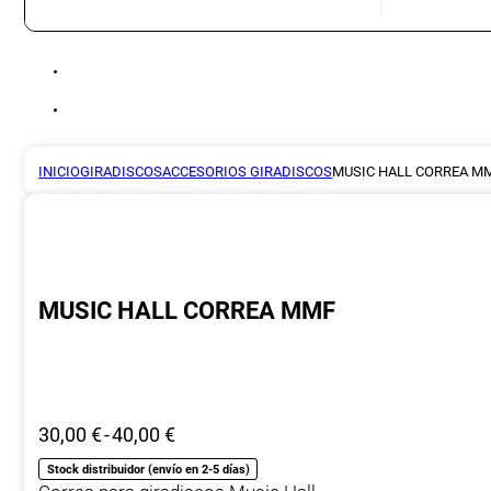
INICIO
GIRADISCOS
ACCESORIOS GIRADISCOS
MUSIC HALL CORREA M
MUSIC HALL CORREA MMF
Rango
30,00
€
-
40,00
€
de
Stock distribuidor (envío en 2-5 días)
precios: