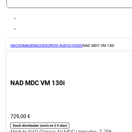
INICIO
IMAGEN
ACCESORIOS AUDIO/VIDEO
NAD MDC VM 130I
NAD MDC VM 130i
729,00
€
Stock distribuidor (envío en 2-5 días)
Módulo NAD Classic AV MDC Upgrades: T 758