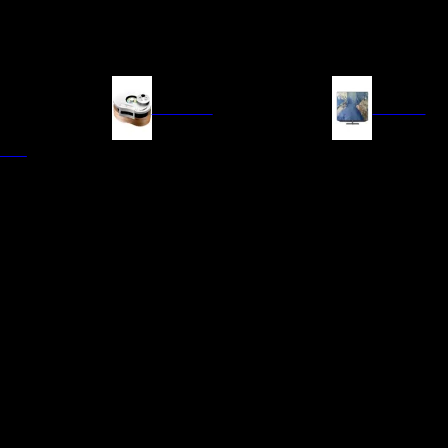
FUENTES
IMAGEN
ITAL
LECTORES DE CD
TELEVISORES
TRANSPORTE CD/SACD
PROYECTORES
SINTONIZADORES
PANTALLAS DE PR
BLU-RAY UHD
D/A
ACCESORIOS AUDI
DE AUDIO EN
TADORES