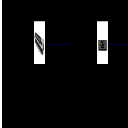
BARRAS DE SONIDO
EXTERIOR
ACCESORIOS
ELECTRÓNICA
AUDIO DIG
FILTROS DE CORRIENTE
CONVERTIDORES 
FUENTES DE ALIMENTACIÓN
REPRODUCTORES 
RED
VÁLVULAS
FILTROS Y ADAP
REGLETAS
DIGITALES
CONMUTADORES
SWITCH DE AUDIO
SISTEMAS DE VENTILACIÓN
ACCESORIOS