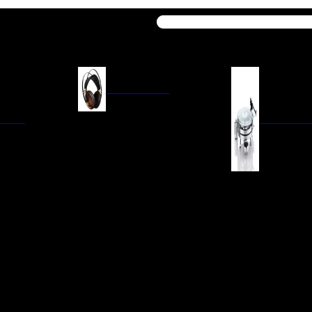
Buscar
AURICULARES
ACIÓN
AURICULARES ON-EAR
GIRADISCO
AURICULARES IN-EAR
AURICULARES AROUND-EAR
AURICULARES BLUETOOTH
 INTEGRADOS
GIRADISCOS
AURICULARES NOISE
FM/AM
CÁPSULAS
CANCELLING
CIA
PREVIOS DE PHON
CABLES Y ACCESORIOS PARA
AURICULARES
ES DE LÍNEA
AGUJAS DE RECAM
AUDIO PORTÁTIL
PORTACÁPSULAS
AMPLIFICADORES DE
V
BRAZOS DE GIRAD
AURICULARES
NAL
LIMPIEZA DE VINIL
ACCESORIOS GIRA