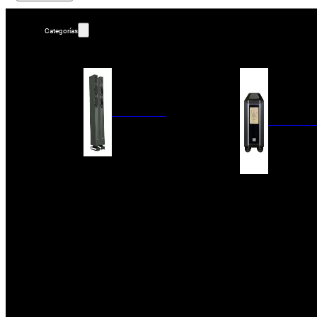
Categorías
ALTAVOCES
AMPLIFIC
COLUMNAS
ESTANTERÍA
AMPLIFICADORES
ACTIVOS
RECEPTOR DAB+/
PAQUETES 5.1
ETAPAS DE POTEN
CENTRALES
PREAMPLIFICADOR
SATÉLITES/DOLBY ATMOS
RECEPTORES AV
SUBWOOFERS
PROCESADORES A
EMPOTRABLES
ETAPAS MULTICA
BLUETOOH
SISTEMAS MULTIROOM