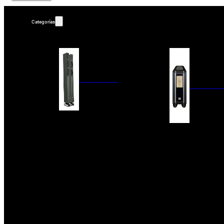
Categorías
ALTAVOCES
AMPLIFIC
COLUMNAS
ESTANTERÍA
AMPLIFICADORES
ACTIVOS
RECEPTOR DAB+/
PAQUETES 5.1
ETAPAS DE POTEN
CENTRALES
PREAMPLIFICADOR
SATÉLITES/DOLBY ATMOS
RECEPTORES AV
SUBWOOFERS
PROCESADORES A
EMPOTRABLES
ETAPAS MULTICA
BLUETOOH
SISTEMAS MULTIROOM