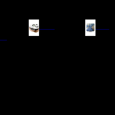
FUENTES
IMAGEN
ITAL
LECTORES DE CD
TELEVISORES
TRANSPORTE CD/SACD
PROYECTORES
SINTONIZADORES
PANTALLAS DE PR
BLU-RAY UHD
D/A
ACCESORIOS AUDI
DE AUDIO EN
TADORES