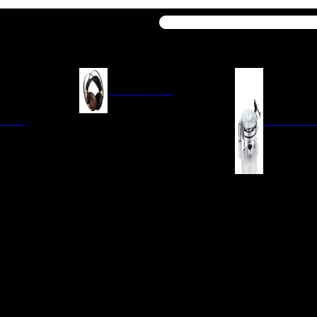
Buscar
AURICULARES
ACIÓN
AURICULARES ON-EAR
GIRADISCO
AURICULARES IN-EAR
AURICULARES AROUND-EAR
AURICULARES BLUETOOTH
 INTEGRADOS
GIRADISCOS
AURICULARES NOISE
FM/AM
CÁPSULAS
CANCELLING
CIA
PREVIOS DE PHON
CABLES Y ACCESORIOS PARA
AURICULARES
ES DE LÍNEA
AGUJAS DE RECAM
AUDIO PORTÁTIL
PORTACÁPSULAS
AMPLIFICADORES DE
V
BRAZOS DE GIRAD
AURICULARES
NAL
LIMPIEZA DE VINIL
ACCESORIOS GIRA