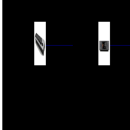
BARRAS DE SONIDO
EXTERIOR
ACCESORIOS
ELECTRÓNICA
AUDIO DIG
FILTROS DE CORRIENTE
CONVERTIDORES 
FUENTES DE ALIMENTACIÓN
REPRODUCTORES 
RED
VÁLVULAS
FILTROS Y ADAP
REGLETAS
DIGITALES
CONMUTADORES
SWITCH DE AUDIO
SISTEMAS DE VENTILACIÓN
ACCESORIOS