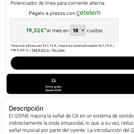
Potenciador de línea para corriente alterna
Págalo a plazos con
19,32
€*
al mes en
cuotas
*Importe a financiar
347,75 €
/
Importe total adeudado
347,75 €
/
TIN
0,00 %
/
TAE
9,02 %
/
Ver más
Envío gratis
desde 300€
Descripción
El QSINE mejora la señal de CA en un sistema de sonido 
indirectamente la onda sinusoidal, lo que, a su vez, red
señal musical por parte del oyente. La introducción del 