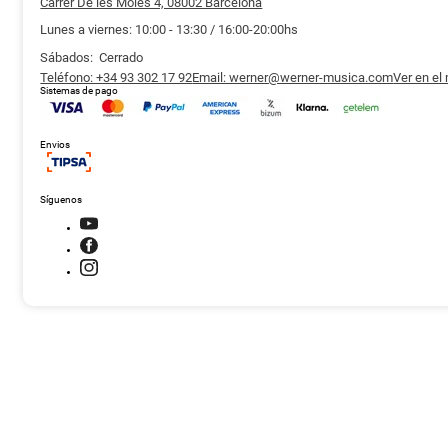
Carrer De les Moles 4, 08002 Barcelona
Lunes a viernes: 10:00 - 13:30 / 16:00-20:00hs
Sábados: Cerrado
Teléfono: +34 93 302 17 92
Email: werner@werner-musica.com
Ver en el
Sistemas de pago
Envios
Síguenos