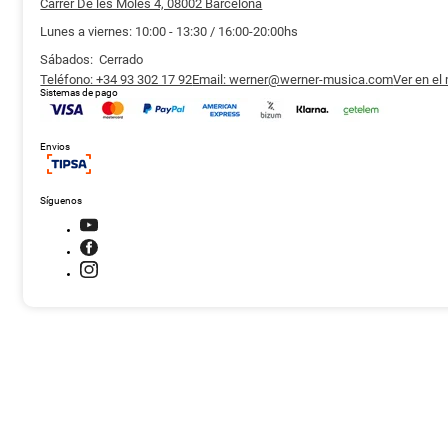
Carrer De les Moles 4, 08002 Barcelona
Lunes a viernes: 10:00 - 13:30 / 16:00-20:00hs
Sábados: Cerrado
Teléfono: +34 93 302 17 92
Email: werner@werner-musica.com
Ver en el
Sistemas de pago
Envios
Síguenos