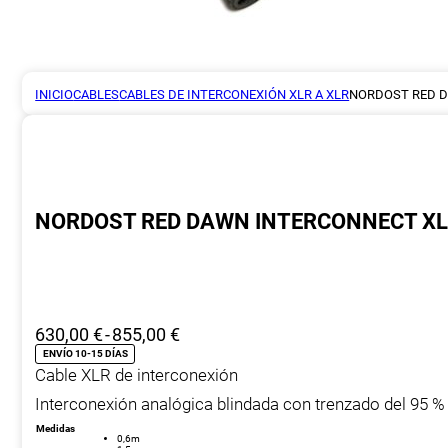
INICIO
CABLES
CABLES DE INTERCONEXIÓN XLR A XLR
NORDOST RED 
NORDOST RED DAWN INTERCONNECT X
Rango
630,00
€
-
855,00
€
de
ENVÍO 10-15 DÍAS
Cable XLR de interconexión
precios:
desde
Interconexión analógica blindada con trenzado del 95 %
630,00 €
Medidas
0,6m
hasta