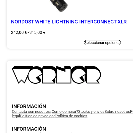
NORDOST WHITE LIGHTNING INTERCONNECT XLR
Rango
242,00
€
-
315,00
€
de
precios:
Este
Seleccionar opciones
producto
desde
tiene
242,00 €
múltiples
variantes.
hasta
Las
315,00 €
opciones
se
pueden
elegir
en
la
página
de
producto
INFORMACIÓN
Contacta con nosotros
¿Cómo comprar?
Stocks y envíos
Sobre nosotros
P
legal
Política de privacidad
Política de cookies
INFORMACIÓN