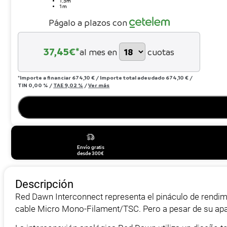
1,5m
1m
855,00 €
Págalo a plazos con
37,45
€*
al mes en
cuotas
*Importe a financiar
674,10 €
/
Importe total adeudado
674,10 €
/
TIN
0,00 %
/
TAE
9,02 %
/
Ver más
Envío gratis
desde 300€
Descripción
Red Dawn Interconnect representa el pináculo de rendimie
cable Micro Mono-Filament/TSC. Pero a pesar de su apar