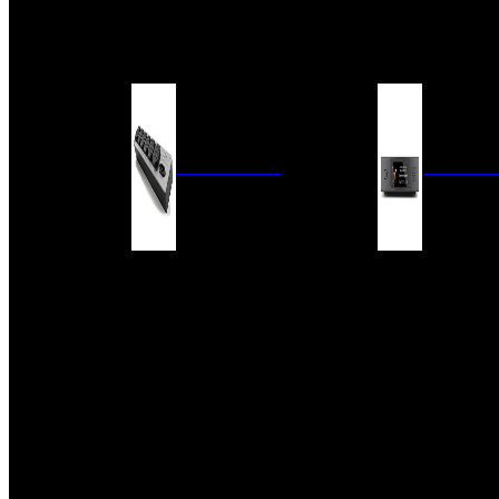
BARRAS DE SONIDO
EXTERIOR
ACCESORIOS
ELECTRÓNICA
AUDIO DIG
FILTROS DE CORRIENTE
CONVERTIDORES 
FUENTES DE ALIMENTACIÓN
REPRODUCTORES 
RED
VÁLVULAS
FILTROS Y ADAP
REGLETAS
DIGITALES
CONMUTADORES
SWITCH DE AUDIO
SISTEMAS DE VENTILACIÓN
ACCESORIOS