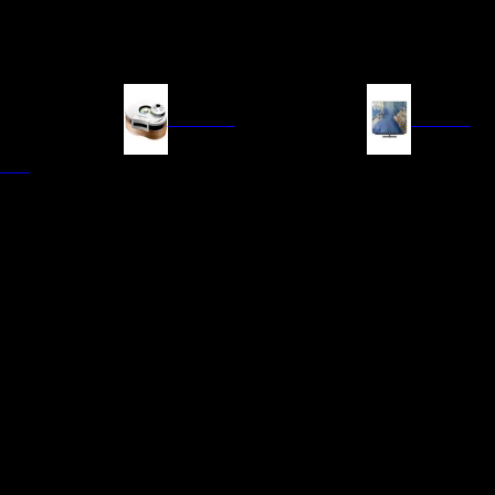
FUENTES
IMAGEN
ITAL
LECTORES DE CD
TELEVISORES
TRANSPORTE CD/SACD
PROYECTORES
SINTONIZADORES
PANTALLAS DE PR
BLU-RAY UHD
D/A
ACCESORIOS AUDI
DE AUDIO EN
TADORES