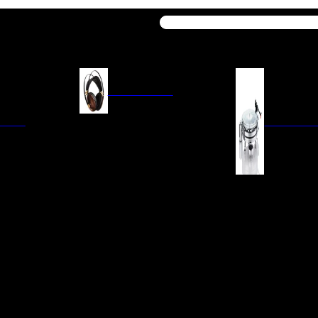
Buscar
AURICULARES
ACIÓN
AURICULARES ON-EAR
GIRADISCO
AURICULARES IN-EAR
AURICULARES AROUND-EAR
AURICULARES BLUETOOTH
 INTEGRADOS
GIRADISCOS
AURICULARES NOISE
FM/AM
CÁPSULAS
CANCELLING
CIA
PREVIOS DE PHON
CABLES Y ACCESORIOS PARA
AURICULARES
ES DE LÍNEA
AGUJAS DE RECAM
AUDIO PORTÁTIL
PORTACÁPSULAS
AMPLIFICADORES DE
V
BRAZOS DE GIRAD
AURICULARES
NAL
LIMPIEZA DE VINIL
ACCESORIOS GIRA