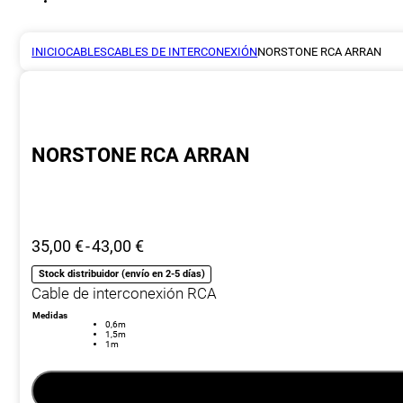
INICIO
CABLES
CABLES DE INTERCONEXIÓN
NORSTONE RCA ARRAN
NORSTONE RCA ARRAN
Rango
35,00
€
-
43,00
€
de
Stock distribuidor (envío en 2-5 días)
precios:
Cable de interconexión RCA
desde
Medidas
35,00 €
0,6m
1,5m
hasta
1m
43,00 €