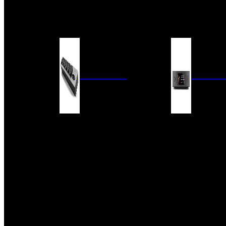
BARRAS DE SONIDO
EXTERIOR
ACCESORIOS
ELECTRÓNICA
AUDIO DIG
FILTROS DE CORRIENTE
CONVERTIDORES 
FUENTES DE ALIMENTACIÓN
REPRODUCTORES 
RED
VÁLVULAS
FILTROS Y ADAP
REGLETAS
DIGITALES
CONMUTADORES
SWITCH DE AUDIO
SISTEMAS DE VENTILACIÓN
ACCESORIOS