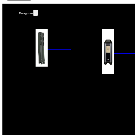
Categorías
ALTAVOCES
AMPLIFIC
COLUMNAS
ESTANTERÍA
AMPLIFICADORES
ACTIVOS
RECEPTOR DAB+/
PAQUETES 5.1
ETAPAS DE POTEN
CENTRALES
PREAMPLIFICADOR
SATÉLITES/DOLBY ATMOS
RECEPTORES AV
SUBWOOFERS
PROCESADORES A
EMPOTRABLES
ETAPAS MULTICA
BLUETOOH
SISTEMAS MULTIROOM