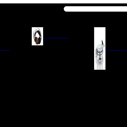
Buscar
AURICULARES
ACIÓN
AURICULARES ON-EAR
GIRADISCO
AURICULARES IN-EAR
AURICULARES AROUND-EAR
AURICULARES BLUETOOTH
 INTEGRADOS
GIRADISCOS
AURICULARES NOISE
FM/AM
CÁPSULAS
CANCELLING
CIA
PREVIOS DE PHON
CABLES Y ACCESORIOS PARA
AURICULARES
ES DE LÍNEA
AGUJAS DE RECAM
AUDIO PORTÁTIL
PORTACÁPSULAS
AMPLIFICADORES DE
V
BRAZOS DE GIRAD
AURICULARES
NAL
LIMPIEZA DE VINIL
ACCESORIOS GIRA