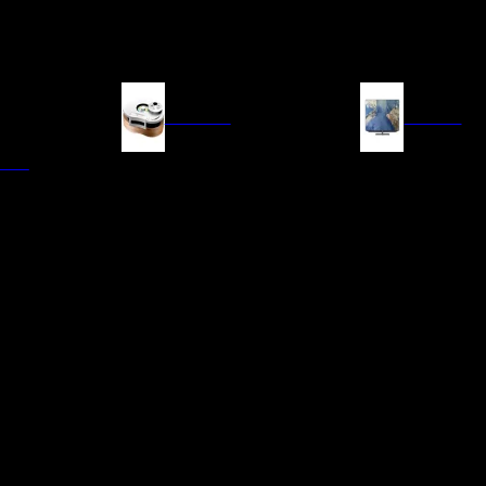
FUENTES
IMAGEN
ITAL
LECTORES DE CD
TELEVISORES
TRANSPORTE CD/SACD
PROYECTORES
SINTONIZADORES
PANTALLAS DE PR
BLU-RAY UHD
D/A
ACCESORIOS AUDI
DE AUDIO EN
TADORES