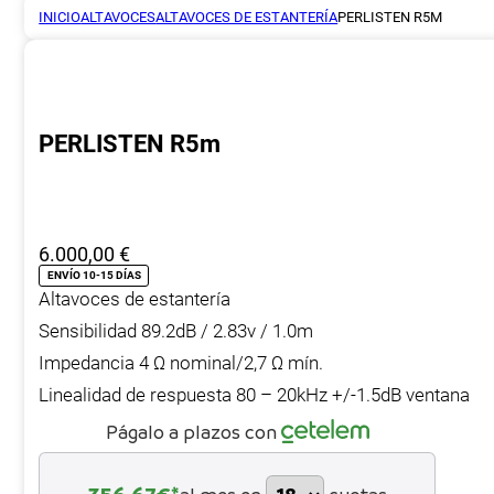
INICIO
ALTAVOCES
ALTAVOCES DE ESTANTERÍA
PERLISTEN R5M
PERLISTEN R5m
6.000,00
€
ENVÍO 10-15 DÍAS
Altavoces de estantería
Sensibilidad 89.2dB / 2.83v / 1.0m
Impedancia 4 Ω nominal/2,7 Ω mín.
Linealidad de respuesta 80 – 20kHz +/-1.5dB ventana
Págalo a plazos con