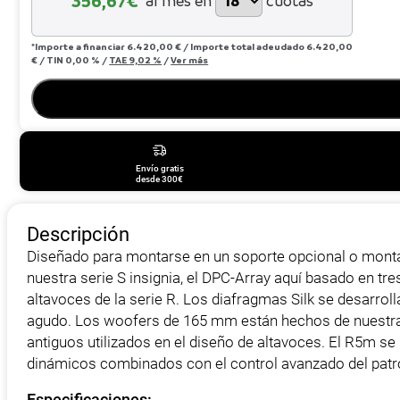
356,67
€*
al mes en
cuotas
*Importe a financiar
6.420,00 €
/
Importe total adeudado
6.420,00
€
/
TIN
0,00 %
/
TAE
9,02 %
/
Ver más
Envío gratis
desde 300€
Descripción
Diseñado para montarse en un soporte opcional o montars
nuestra serie S insignia, el DPC-Array aquí basado en tr
altavoces de la serie R. Los diafragmas Silk se desarro
agudo. Los woofers de 165 mm están hechos de nuestra p
antiguos utilizados en el diseño de altavoces. El R5m s
dinámicos combinados con el control avanzado del patró