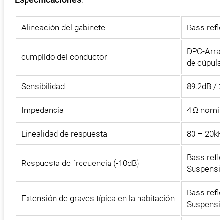
Especificaciones:
Alineación del gabinete
Bass ref
DPC-Arra
cumplido del conductor
de cúpul
Sensibilidad
89.2dB / 
Impedancia
4 Ω nomi
Linealidad de respuesta
80 – 20k
Bass refl
Respuesta de frecuencia (-10dB)
Suspensi
Bass refl
Extensión de graves típica en la habitación
Suspensi