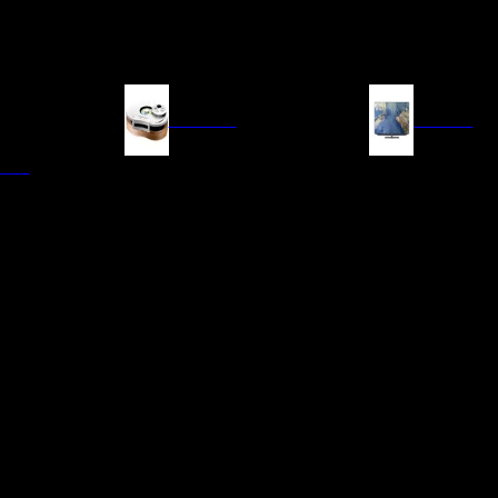
FUENTES
IMAGEN
ITAL
LECTORES DE CD
TELEVISORES
TRANSPORTE CD/SACD
PROYECTORES
SINTONIZADORES
PANTALLAS DE PR
BLU-RAY UHD
D/A
ACCESORIOS AUDI
DE AUDIO EN
TADORES