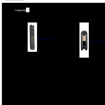
Categorías
ALTAVOCES
AMPLIFIC
COLUMNAS
ESTANTERÍA
AMPLIFICADORES
ACTIVOS
RECEPTOR DAB+/
PAQUETES 5.1
ETAPAS DE POTEN
CENTRALES
PREAMPLIFICADOR
SATÉLITES/DOLBY ATMOS
RECEPTORES AV
SUBWOOFERS
PROCESADORES A
EMPOTRABLES
ETAPAS MULTICA
BLUETOOH
SISTEMAS MULTIROOM