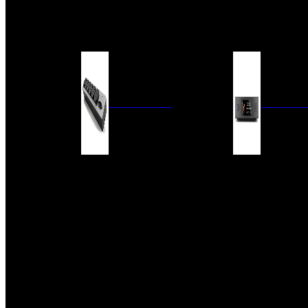
BARRAS DE SONIDO
EXTERIOR
ACCESORIOS
ELECTRÓNICA
AUDIO DIG
FILTROS DE CORRIENTE
CONVERTIDORES 
FUENTES DE ALIMENTACIÓN
REPRODUCTORES 
RED
VÁLVULAS
FILTROS Y ADAP
REGLETAS
DIGITALES
CONMUTADORES
SWITCH DE AUDIO
SISTEMAS DE VENTILACIÓN
ACCESORIOS