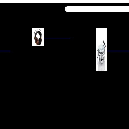
Buscar
AURICULARES
ACIÓN
AURICULARES ON-EAR
GIRADISCO
AURICULARES IN-EAR
AURICULARES AROUND-EAR
AURICULARES BLUETOOTH
 INTEGRADOS
GIRADISCOS
AURICULARES NOISE
FM/AM
CÁPSULAS
CANCELLING
CIA
PREVIOS DE PHON
CABLES Y ACCESORIOS PARA
AURICULARES
ES DE LÍNEA
AGUJAS DE RECAM
AUDIO PORTÁTIL
PORTACÁPSULAS
AMPLIFICADORES DE
V
BRAZOS DE GIRAD
AURICULARES
NAL
LIMPIEZA DE VINIL
ACCESORIOS GIRA