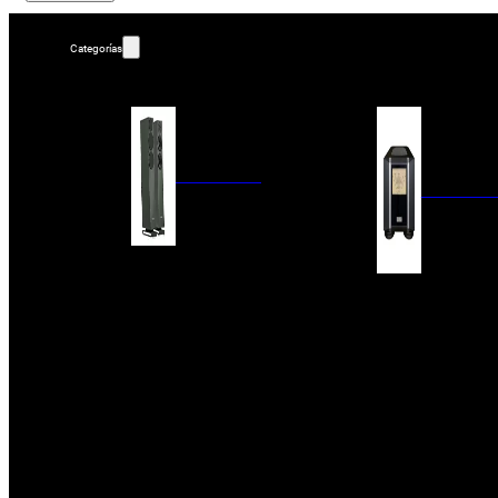
Categorías
ALTAVOCES
AMPLIFIC
COLUMNAS
ESTANTERÍA
AMPLIFICADORES
ACTIVOS
RECEPTOR DAB+/
PAQUETES 5.1
ETAPAS DE POTEN
CENTRALES
PREAMPLIFICADOR
SATÉLITES/DOLBY ATMOS
RECEPTORES AV
SUBWOOFERS
PROCESADORES A
EMPOTRABLES
ETAPAS MULTICA
BLUETOOH
SISTEMAS MULTIROOM