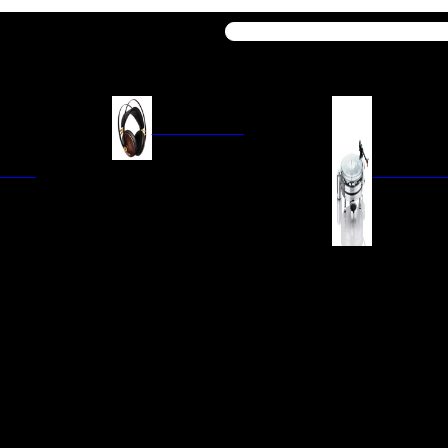
Buscar
AURICULARES
ACIÓN
AURICULARES ON-EAR
GIRADISCO
AURICULARES IN-EAR
AURICULARES AROUND-EAR
AURICULARES BLUETOOTH
 INTEGRADOS
GIRADISCOS
AURICULARES NOISE
FM/AM
CÁPSULAS
CANCELLING
CIA
PREVIOS DE PHON
CABLES Y ACCESORIOS PARA
AURICULARES
ES DE LÍNEA
AGUJAS DE RECAM
AUDIO PORTÁTIL
PORTACÁPSULAS
AMPLIFICADORES DE
V
BRAZOS DE GIRAD
AURICULARES
NAL
LIMPIEZA DE VINIL
ACCESORIOS GIRA