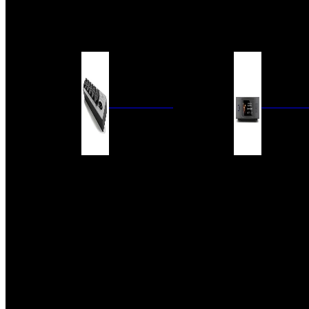
BARRAS DE SONIDO
EXTERIOR
ACCESORIOS
ELECTRÓNICA
AUDIO DIG
FILTROS DE CORRIENTE
CONVERTIDORES 
FUENTES DE ALIMENTACIÓN
REPRODUCTORES 
RED
VÁLVULAS
FILTROS Y ADAP
REGLETAS
DIGITALES
CONMUTADORES
SWITCH DE AUDIO
SISTEMAS DE VENTILACIÓN
ACCESORIOS