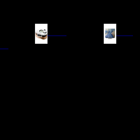
FUENTES
IMAGEN
ITAL
LECTORES DE CD
TELEVISORES
TRANSPORTE CD/SACD
PROYECTORES
SINTONIZADORES
PANTALLAS DE PR
BLU-RAY UHD
D/A
ACCESORIOS AUDI
DE AUDIO EN
TADORES