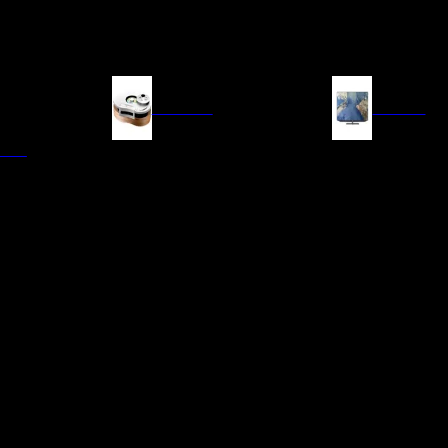
FUENTES
IMAGEN
ITAL
LECTORES DE CD
TELEVISORES
TRANSPORTE CD/SACD
PROYECTORES
SINTONIZADORES
PANTALLAS DE PR
BLU-RAY UHD
D/A
ACCESORIOS AUDI
DE AUDIO EN
TADORES