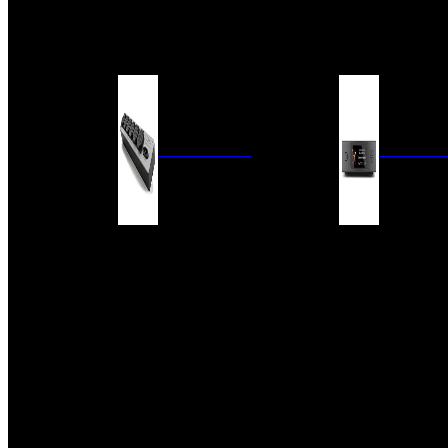
BARRAS DE SONIDO
EXTERIOR
ACCESORIOS
ELECTRÓNICA
AUDIO DIG
FILTROS DE CORRIENTE
CONVERTIDORES 
FUENTES DE ALIMENTACIÓN
REPRODUCTORES 
RED
VÁLVULAS
FILTROS Y ADAP
REGLETAS
DIGITALES
CONMUTADORES
SWITCH DE AUDIO
SISTEMAS DE VENTILACIÓN
ACCESORIOS