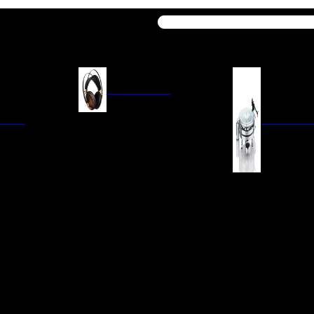
Buscar
AURICULARES
ACIÓN
AURICULARES ON-EAR
GIRADISCO
AURICULARES IN-EAR
AURICULARES AROUND-EAR
AURICULARES BLUETOOTH
 INTEGRADOS
GIRADISCOS
AURICULARES NOISE
FM/AM
CÁPSULAS
CANCELLING
CIA
PREVIOS DE PHON
CABLES Y ACCESORIOS PARA
AURICULARES
ES DE LÍNEA
AGUJAS DE RECAM
AUDIO PORTÁTIL
PORTACÁPSULAS
AMPLIFICADORES DE
V
BRAZOS DE GIRAD
AURICULARES
NAL
LIMPIEZA DE VINIL
ACCESORIOS GIRA