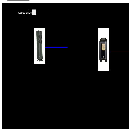
Categorías
ALTAVOCES
AMPLIFIC
COLUMNAS
ESTANTERÍA
AMPLIFICADORES
ACTIVOS
RECEPTOR DAB+/
PAQUETES 5.1
ETAPAS DE POTEN
CENTRALES
PREAMPLIFICADOR
SATÉLITES/DOLBY ATMOS
RECEPTORES AV
SUBWOOFERS
PROCESADORES A
EMPOTRABLES
ETAPAS MULTICA
BLUETOOH
SISTEMAS MULTIROOM