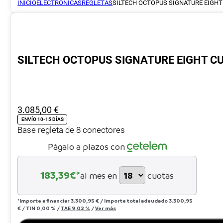
INICIO
ELECTRÓNICAS
REGLETAS
SILTECH OCTOPUS SIGNATURE EIGHT
SILTECH OCTOPUS SIGNATURE EIGHT C
3.085,00
€
ENVÍO 10-15 DÍAS
Base regleta de 8 conectores
Págalo a plazos con
183,39
€*
al mes en
cuotas
*Importe a financiar
3.300,95 €
/
Importe total adeudado
3.300,95
€
/
TIN
0,00 %
/
TAE
9,02 %
/
Ver más