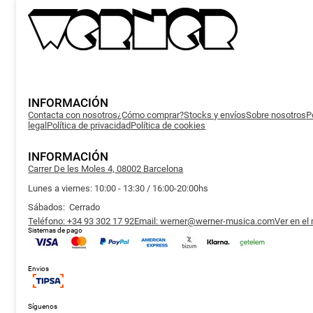
INFORMACIÓN
Contacta con nosotros
¿Cómo comprar?
Stocks y envíos
Sobre nosotros
P
legal
Política de privacidad
Política de cookies
INFORMACIÓN
Carrer De les Moles 4, 08002 Barcelona
Lunes a viernes: 10:00 - 13:30 / 16:00-20:00hs
Sábados: Cerrado
Teléfono: +34 93 302 17 92
Email: werner@werner-musica.com
Ver en el
Sistemas de pago
Envios
Síguenos