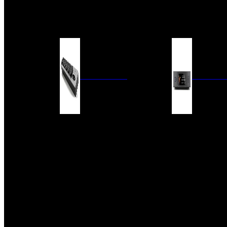
BARRAS DE SONIDO
EXTERIOR
ACCESORIOS
ELECTRÓNICA
AUDIO DIG
FILTROS DE CORRIENTE
CONVERTIDORES 
FUENTES DE ALIMENTACIÓN
REPRODUCTORES 
RED
VÁLVULAS
FILTROS Y ADAP
REGLETAS
DIGITALES
CONMUTADORES
SWITCH DE AUDIO
SISTEMAS DE VENTILACIÓN
ACCESORIOS