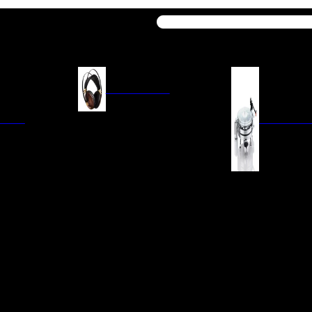
Buscar
AURICULARES
ACIÓN
AURICULARES ON-EAR
GIRADISCO
AURICULARES IN-EAR
AURICULARES AROUND-EAR
AURICULARES BLUETOOTH
 INTEGRADOS
GIRADISCOS
AURICULARES NOISE
FM/AM
CÁPSULAS
CANCELLING
CIA
PREVIOS DE PHON
CABLES Y ACCESORIOS PARA
AURICULARES
ES DE LÍNEA
AGUJAS DE RECAM
AUDIO PORTÁTIL
PORTACÁPSULAS
AMPLIFICADORES DE
V
BRAZOS DE GIRAD
AURICULARES
NAL
LIMPIEZA DE VINIL
ACCESORIOS GIRA