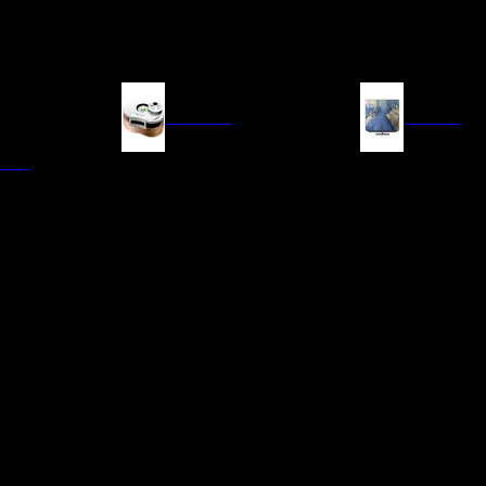
FUENTES
IMAGEN
ITAL
LECTORES DE CD
TELEVISORES
TRANSPORTE CD/SACD
PROYECTORES
SINTONIZADORES
PANTALLAS DE PR
BLU-RAY UHD
D/A
ACCESORIOS AUDI
DE AUDIO EN
TADORES