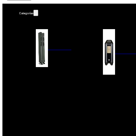
Categorías
ALTAVOCES
AMPLIFIC
COLUMNAS
ESTANTERÍA
AMPLIFICADORES
ACTIVOS
RECEPTOR DAB+/
PAQUETES 5.1
ETAPAS DE POTEN
CENTRALES
PREAMPLIFICADOR
SATÉLITES/DOLBY ATMOS
RECEPTORES AV
SUBWOOFERS
PROCESADORES A
EMPOTRABLES
ETAPAS MULTICA
BLUETOOH
SISTEMAS MULTIROOM