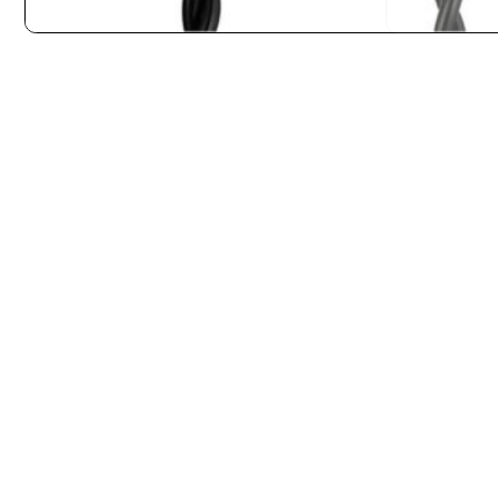
INICIO
AURICULARES
AURICULARES IN-EAR
SIVGA M300
SIVGA M300
69,00
€
Stock distribuidor (envío en 2-5 días)
Auriculares inear