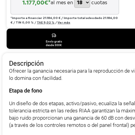
1.177,00
€*
al mes en
cuotas
*Importe a financiar
21.186,00 €
/
Importe total adeudado
21.186,00
€
/
TIN
0,00 %
/
TAE
9,02 %
/
Ver más
Envío gratis
desde 300€
Descripción
Ofrecer la ganancia necesaria para la reproducción de vi
lo domina con facilidad.
Etapa de fono
Un diseño de dos etapas, activo/pasivo, ecualiza la señ
tolerancia estricta en las redes RIAA garantizan la máx
bajo ruido proporcionan una ganancia de 60 dB con desvi
(a través de los controles remotos o del panel frontal)