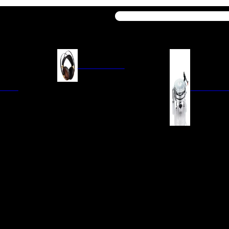
Buscar
AURICULARES
ACIÓN
AURICULARES ON-EAR
GIRADISCO
AURICULARES IN-EAR
AURICULARES AROUND-EAR
AURICULARES BLUETOOTH
 INTEGRADOS
GIRADISCOS
AURICULARES NOISE
FM/AM
CÁPSULAS
CANCELLING
CIA
PREVIOS DE PHON
CABLES Y ACCESORIOS PARA
AURICULARES
ES DE LÍNEA
AGUJAS DE RECAM
AUDIO PORTÁTIL
PORTACÁPSULAS
AMPLIFICADORES DE
V
BRAZOS DE GIRAD
AURICULARES
NAL
LIMPIEZA DE VINIL
ACCESORIOS GIRA