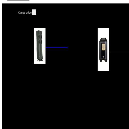
Categorías
ALTAVOCES
AMPLIFIC
COLUMNAS
ESTANTERÍA
AMPLIFICADORES
ACTIVOS
RECEPTOR DAB+/
PAQUETES 5.1
ETAPAS DE POTEN
CENTRALES
PREAMPLIFICADOR
SATÉLITES/DOLBY ATMOS
RECEPTORES AV
SUBWOOFERS
PROCESADORES A
EMPOTRABLES
ETAPAS MULTICA
BLUETOOH
SISTEMAS MULTIROOM