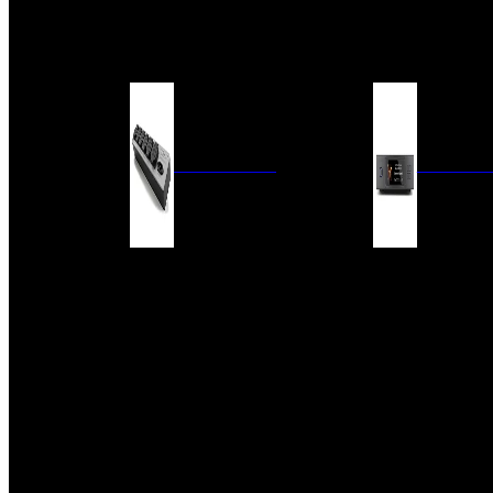
BARRAS DE SONIDO
EXTERIOR
ACCESORIOS
ELECTRÓNICA
AUDIO DIG
FILTROS DE CORRIENTE
CONVERTIDORES 
FUENTES DE ALIMENTACIÓN
REPRODUCTORES 
RED
VÁLVULAS
FILTROS Y ADAP
REGLETAS
DIGITALES
CONMUTADORES
SWITCH DE AUDIO
SISTEMAS DE VENTILACIÓN
ACCESORIOS