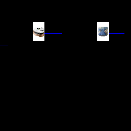
FUENTES
IMAGEN
ITAL
LECTORES DE CD
TELEVISORES
TRANSPORTE CD/SACD
PROYECTORES
SINTONIZADORES
PANTALLAS DE PR
BLU-RAY UHD
D/A
ACCESORIOS AUDI
DE AUDIO EN
TADORES