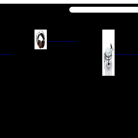
Buscar
AURICULARES
ACIÓN
AURICULARES ON-EAR
GIRADISCO
AURICULARES IN-EAR
AURICULARES AROUND-EAR
AURICULARES BLUETOOTH
 INTEGRADOS
GIRADISCOS
AURICULARES NOISE
FM/AM
CÁPSULAS
CANCELLING
CIA
PREVIOS DE PHON
CABLES Y ACCESORIOS PARA
AURICULARES
ES DE LÍNEA
AGUJAS DE RECAM
AUDIO PORTÁTIL
PORTACÁPSULAS
AMPLIFICADORES DE
V
BRAZOS DE GIRAD
AURICULARES
NAL
LIMPIEZA DE VINIL
ACCESORIOS GIRA