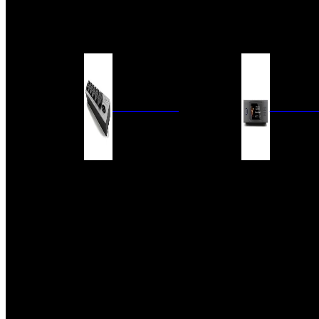
BARRAS DE SONIDO
EXTERIOR
ACCESORIOS
ELECTRÓNICA
AUDIO DIG
FILTROS DE CORRIENTE
CONVERTIDORES 
FUENTES DE ALIMENTACIÓN
REPRODUCTORES 
RED
VÁLVULAS
FILTROS Y ADAP
REGLETAS
DIGITALES
CONMUTADORES
SWITCH DE AUDIO
SISTEMAS DE VENTILACIÓN
ACCESORIOS