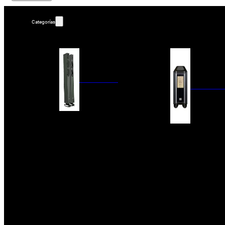
Categorías
ALTAVOCES
AMPLIFIC
COLUMNAS
ESTANTERÍA
AMPLIFICADORES
ACTIVOS
RECEPTOR DAB+/
PAQUETES 5.1
ETAPAS DE POTEN
CENTRALES
PREAMPLIFICADOR
SATÉLITES/DOLBY ATMOS
RECEPTORES AV
SUBWOOFERS
PROCESADORES A
EMPOTRABLES
ETAPAS MULTICA
BLUETOOH
SISTEMAS MULTIROOM