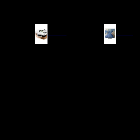
FUENTES
IMAGEN
ITAL
LECTORES DE CD
TELEVISORES
TRANSPORTE CD/SACD
PROYECTORES
SINTONIZADORES
PANTALLAS DE PR
BLU-RAY UHD
D/A
ACCESORIOS AUDI
DE AUDIO EN
TADORES