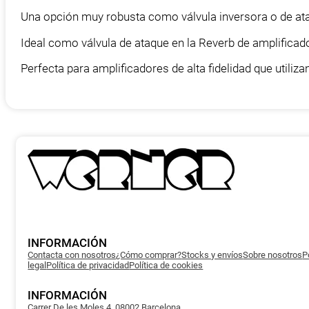
Una opción muy robusta como válvula inversora o de ataq
Ideal como válvula de ataque en la Reverb de amplificad
Perfecta para amplificadores de alta fidelidad que utiliz
INFORMACIÓN
Contacta con nosotros
¿Cómo comprar?
Stocks y envíos
Sobre nosotros
P
legal
Política de privacidad
Política de cookies
INFORMACIÓN
Carrer De les Moles 4, 08002 Barcelona