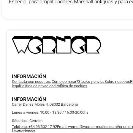
Especial para amplificadores Marshall antiguos y para e
INFORMACIÓN
Contacta con nosotros
¿Cómo comprar?
Stocks y envíos
Sobre nosotros
P
legal
Política de privacidad
Política de cookies
INFORMACIÓN
Carrer De les Moles 4, 08002 Barcelona
Lunes a viernes: 10:00 - 13:30 / 16:00-20:00hs
Sábados: Cerrado
Teléfono: +34 93 302 17 92
Email: werner@werner-musica.com
Ver en el
Sistemas de pago