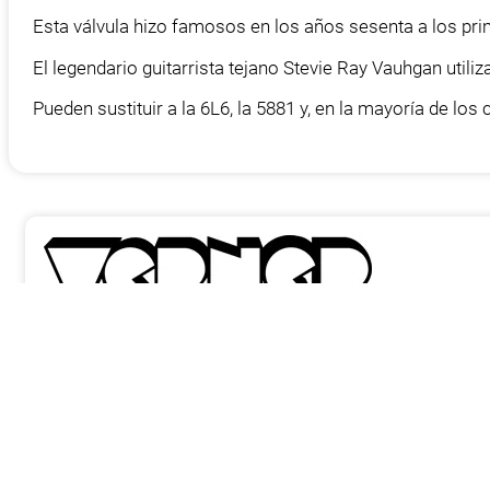
Esta válvula hizo famosos en los años sesenta a los pri
El legendario guitarrista tejano Stevie Ray Vauhgan utili
Pueden sustituir a la 6L6, la 5881 y, en la mayoría de los 
INFORMACIÓN
Contacta con nosotros
¿Cómo comprar?
Stocks y envíos
Sobre nosotros
P
legal
Política de privacidad
Política de cookies
INFORMACIÓN
Carrer De les Moles 4, 08002 Barcelona