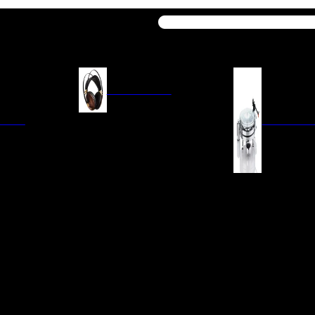
Buscar
AURICULARES
ACIÓN
AURICULARES ON-EAR
GIRADISCO
AURICULARES IN-EAR
AURICULARES AROUND-EAR
AURICULARES BLUETOOTH
 INTEGRADOS
GIRADISCOS
AURICULARES NOISE
FM/AM
CÁPSULAS
CANCELLING
CIA
PREVIOS DE PHON
CABLES Y ACCESORIOS PARA
AURICULARES
ES DE LÍNEA
AGUJAS DE RECAM
AUDIO PORTÁTIL
PORTACÁPSULAS
AMPLIFICADORES DE
V
BRAZOS DE GIRAD
AURICULARES
NAL
LIMPIEZA DE VINIL
ACCESORIOS GIRA