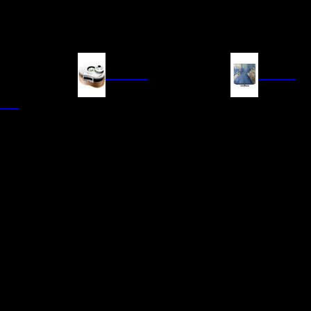
FUENTES
IMAGEN
ITAL
LECTORES DE CD
TELEVISORES
TRANSPORTE CD/SACD
PROYECTORES
SINTONIZADORES
PANTALLAS DE PR
BLU-RAY UHD
D/A
ACCESORIOS AUDI
DE AUDIO EN
TADORES