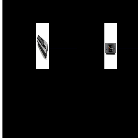
BARRAS DE SONIDO
EXTERIOR
ACCESORIOS
ELECTRÓNICA
AUDIO DIG
FILTROS DE CORRIENTE
CONVERTIDORES 
FUENTES DE ALIMENTACIÓN
REPRODUCTORES 
RED
VÁLVULAS
FILTROS Y ADAP
REGLETAS
DIGITALES
CONMUTADORES
SWITCH DE AUDIO
SISTEMAS DE VENTILACIÓN
ACCESORIOS