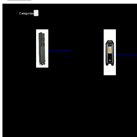
Categorías
ALTAVOCES
AMPLIFIC
COLUMNAS
ESTANTERÍA
AMPLIFICADORES
ACTIVOS
RECEPTOR DAB+/
PAQUETES 5.1
ETAPAS DE POTEN
CENTRALES
PREAMPLIFICADOR
SATÉLITES/DOLBY ATMOS
RECEPTORES AV
SUBWOOFERS
PROCESADORES A
EMPOTRABLES
ETAPAS MULTICA
BLUETOOH
SISTEMAS MULTIROOM