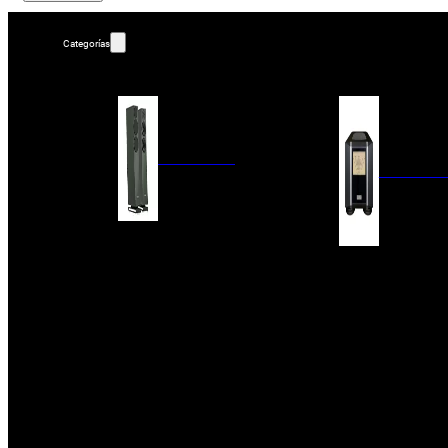
Categorías
ALTAVOCES
AMPLIFIC
COLUMNAS
ESTANTERÍA
AMPLIFICADORES
ACTIVOS
RECEPTOR DAB+/
PAQUETES 5.1
ETAPAS DE POTEN
CENTRALES
PREAMPLIFICADOR
SATÉLITES/DOLBY ATMOS
RECEPTORES AV
SUBWOOFERS
PROCESADORES A
EMPOTRABLES
ETAPAS MULTICA
BLUETOOH
SISTEMAS MULTIROOM