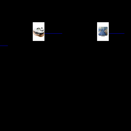
FUENTES
IMAGEN
ITAL
LECTORES DE CD
TELEVISORES
TRANSPORTE CD/SACD
PROYECTORES
SINTONIZADORES
PANTALLAS DE PR
BLU-RAY UHD
D/A
ACCESORIOS AUDI
DE AUDIO EN
TADORES