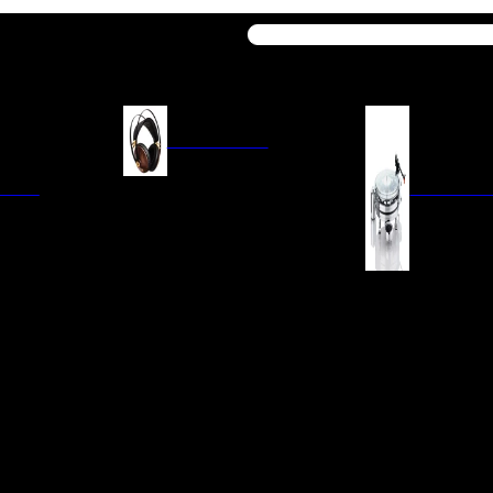
Buscar
AURICULARES
ACIÓN
AURICULARES ON-EAR
GIRADISCO
AURICULARES IN-EAR
AURICULARES AROUND-EAR
AURICULARES BLUETOOTH
 INTEGRADOS
GIRADISCOS
AURICULARES NOISE
FM/AM
CÁPSULAS
CANCELLING
CIA
PREVIOS DE PHON
CABLES Y ACCESORIOS PARA
AURICULARES
ES DE LÍNEA
AGUJAS DE RECAM
AUDIO PORTÁTIL
PORTACÁPSULAS
AMPLIFICADORES DE
V
BRAZOS DE GIRAD
AURICULARES
NAL
LIMPIEZA DE VINIL
ACCESORIOS GIRA