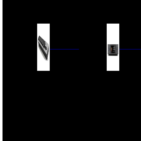
BARRAS DE SONIDO
EXTERIOR
ACCESORIOS
ELECTRÓNICA
AUDIO DIG
FILTROS DE CORRIENTE
CONVERTIDORES 
FUENTES DE ALIMENTACIÓN
REPRODUCTORES 
RED
VÁLVULAS
FILTROS Y ADAP
REGLETAS
DIGITALES
CONMUTADORES
SWITCH DE AUDIO
SISTEMAS DE VENTILACIÓN
ACCESORIOS