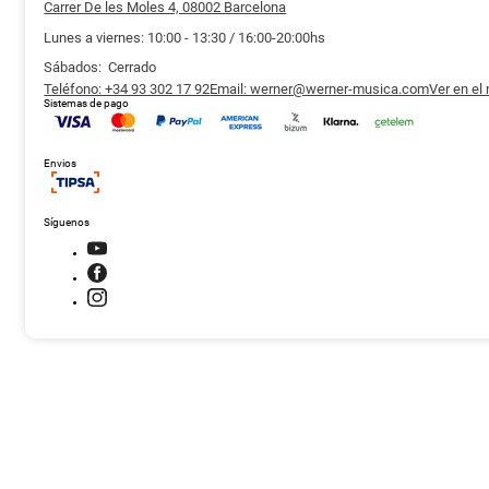
Carrer De les Moles 4, 08002 Barcelona
Lunes a viernes: 10:00 - 13:30 / 16:00-20:00hs
Sábados: Cerrado
Teléfono: +34 93 302 17 92
Email: werner@werner-musica.com
Ver en el
Sistemas de pago
Envios
Síguenos