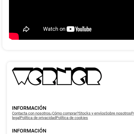
INFORMACIÓN
Contacta con nosotros
¿Cómo comprar?
Stocks y envíos
Sobre nosotros
P
legal
Política de privacidad
Política de cookies
INFORMACIÓN