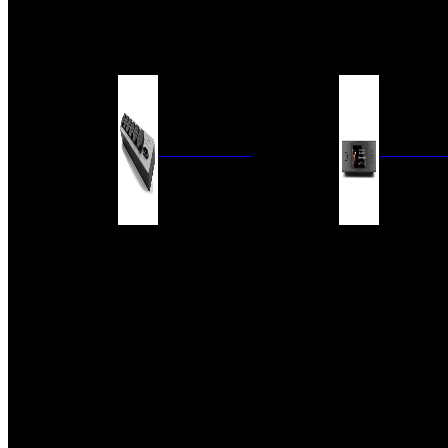
BARRAS DE SONIDO
EXTERIOR
ACCESORIOS
ELECTRÓNICA
AUDIO DIG
FILTROS DE CORRIENTE
CONVERTIDORES 
FUENTES DE ALIMENTACIÓN
REPRODUCTORES 
RED
VÁLVULAS
FILTROS Y ADAP
REGLETAS
DIGITALES
CONMUTADORES
SWITCH DE AUDIO
SISTEMAS DE VENTILACIÓN
ACCESORIOS