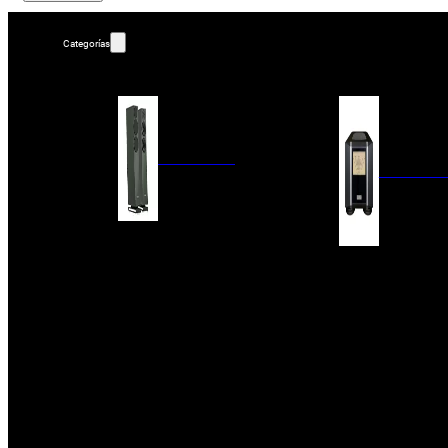
Categorías
ALTAVOCES
AMPLIFIC
COLUMNAS
ESTANTERÍA
AMPLIFICADORES
ACTIVOS
RECEPTOR DAB+/
PAQUETES 5.1
ETAPAS DE POTEN
CENTRALES
PREAMPLIFICADOR
SATÉLITES/DOLBY ATMOS
RECEPTORES AV
SUBWOOFERS
PROCESADORES A
EMPOTRABLES
ETAPAS MULTICA
BLUETOOH
SISTEMAS MULTIROOM