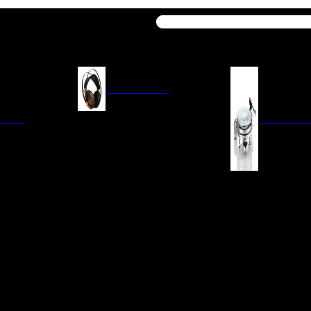
Buscar
AURICULARES
ACIÓN
AURICULARES ON-EAR
GIRADISCO
AURICULARES IN-EAR
AURICULARES AROUND-EAR
AURICULARES BLUETOOTH
 INTEGRADOS
GIRADISCOS
AURICULARES NOISE
FM/AM
CÁPSULAS
CANCELLING
CIA
PREVIOS DE PHON
CABLES Y ACCESORIOS PARA
AURICULARES
ES DE LÍNEA
AGUJAS DE RECAM
AUDIO PORTÁTIL
PORTACÁPSULAS
AMPLIFICADORES DE
V
BRAZOS DE GIRAD
AURICULARES
NAL
LIMPIEZA DE VINIL
ACCESORIOS GIRA