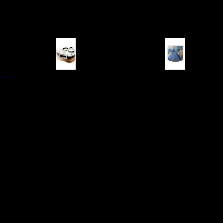
FUENTES
IMAGEN
ITAL
LECTORES DE CD
TELEVISORES
TRANSPORTE CD/SACD
PROYECTORES
SINTONIZADORES
PANTALLAS DE PR
BLU-RAY UHD
D/A
ACCESORIOS AUDI
DE AUDIO EN
TADORES