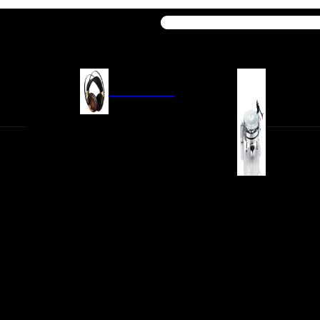
Buscar
AURICULARES
ACIÓN
AURICULARES ON-EAR
GIRADISCO
AURICULARES IN-EAR
AURICULARES AROUND-EAR
AURICULARES BLUETOOTH
 INTEGRADOS
GIRADISCOS
AURICULARES NOISE
FM/AM
CÁPSULAS
CANCELLING
CIA
PREVIOS DE PHON
CABLES Y ACCESORIOS PARA
AURICULARES
ES DE LÍNEA
AGUJAS DE RECAM
AUDIO PORTÁTIL
PORTACÁPSULAS
AMPLIFICADORES DE
V
BRAZOS DE GIRAD
AURICULARES
NAL
LIMPIEZA DE VINIL
ACCESORIOS GIRA