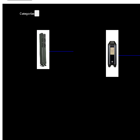
Categorías
ALTAVOCES
AMPLIFIC
COLUMNAS
ESTANTERÍA
AMPLIFICADORES
ACTIVOS
RECEPTOR DAB+/
PAQUETES 5.1
ETAPAS DE POTEN
CENTRALES
PREAMPLIFICADOR
SATÉLITES/DOLBY ATMOS
RECEPTORES AV
SUBWOOFERS
PROCESADORES A
EMPOTRABLES
ETAPAS MULTICA
BLUETOOH
SISTEMAS MULTIROOM