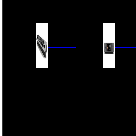
BARRAS DE SONIDO
EXTERIOR
ACCESORIOS
ELECTRÓNICA
AUDIO DIG
FILTROS DE CORRIENTE
CONVERTIDORES 
FUENTES DE ALIMENTACIÓN
REPRODUCTORES 
RED
VÁLVULAS
FILTROS Y ADAP
REGLETAS
DIGITALES
CONMUTADORES
SWITCH DE AUDIO
SISTEMAS DE VENTILACIÓN
ACCESORIOS