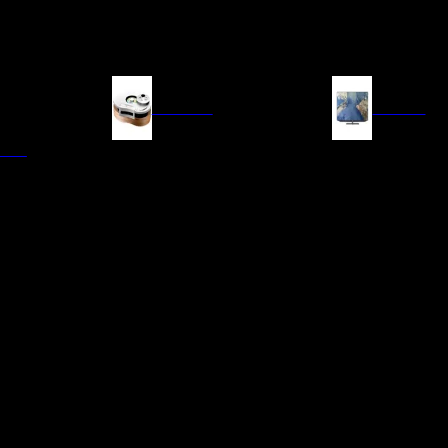
FUENTES
IMAGEN
ITAL
LECTORES DE CD
TELEVISORES
TRANSPORTE CD/SACD
PROYECTORES
SINTONIZADORES
PANTALLAS DE PR
BLU-RAY UHD
D/A
ACCESORIOS AUDI
DE AUDIO EN
TADORES