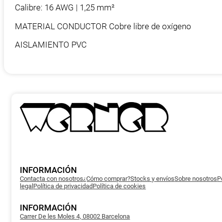
Calibre: 16 AWG | 1,25 mm²
MATERIAL CONDUCTOR Cobre libre de oxígeno
AISLAMIENTO PVC
INFORMACIÓN
Contacta con nosotros
¿Cómo comprar?
Stocks y envíos
Sobre nosotros
P
legal
Política de privacidad
Política de cookies
INFORMACIÓN
Carrer De les Moles 4, 08002 Barcelona