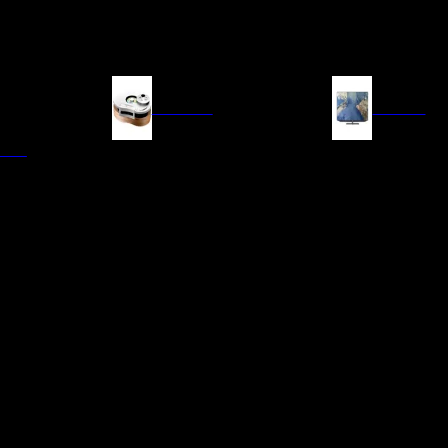
FUENTES
IMAGEN
ITAL
LECTORES DE CD
TELEVISORES
TRANSPORTE CD/SACD
PROYECTORES
SINTONIZADORES
PANTALLAS DE PR
BLU-RAY UHD
D/A
ACCESORIOS AUDI
DE AUDIO EN
TADORES