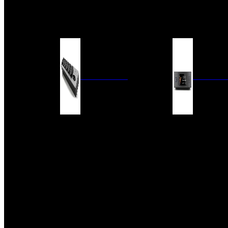
BARRAS DE SONIDO
EXTERIOR
ACCESORIOS
ELECTRÓNICA
AUDIO DIG
FILTROS DE CORRIENTE
CONVERTIDORES 
FUENTES DE ALIMENTACIÓN
REPRODUCTORES 
RED
VÁLVULAS
FILTROS Y ADAP
REGLETAS
DIGITALES
CONMUTADORES
SWITCH DE AUDIO
SISTEMAS DE VENTILACIÓN
ACCESORIOS