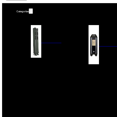
Categorías
ALTAVOCES
AMPLIFIC
COLUMNAS
ESTANTERÍA
AMPLIFICADORES
ACTIVOS
RECEPTOR DAB+/
PAQUETES 5.1
ETAPAS DE POTEN
CENTRALES
PREAMPLIFICADOR
SATÉLITES/DOLBY ATMOS
RECEPTORES AV
SUBWOOFERS
PROCESADORES A
EMPOTRABLES
ETAPAS MULTICA
BLUETOOH
SISTEMAS MULTIROOM