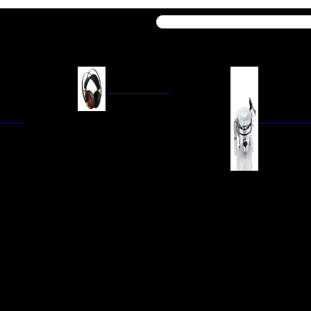
Buscar
AURICULARES
ACIÓN
AURICULARES ON-EAR
GIRADISCO
AURICULARES IN-EAR
AURICULARES AROUND-EAR
AURICULARES BLUETOOTH
 INTEGRADOS
GIRADISCOS
AURICULARES NOISE
FM/AM
CÁPSULAS
CANCELLING
CIA
PREVIOS DE PHON
CABLES Y ACCESORIOS PARA
AURICULARES
ES DE LÍNEA
AGUJAS DE RECAM
AUDIO PORTÁTIL
PORTACÁPSULAS
AMPLIFICADORES DE
V
BRAZOS DE GIRAD
AURICULARES
NAL
LIMPIEZA DE VINIL
ACCESORIOS GIRA