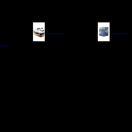
FUENTES
IMAGEN
ITAL
LECTORES DE CD
TELEVISORES
TRANSPORTE CD/SACD
PROYECTORES
SINTONIZADORES
PANTALLAS DE PR
BLU-RAY UHD
D/A
ACCESORIOS AUDI
DE AUDIO EN
TADORES