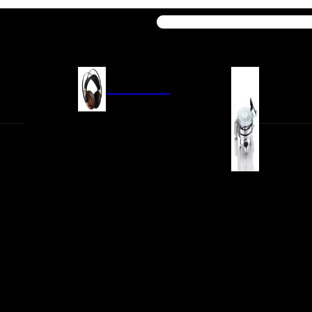
Buscar
AURICULARES
ACIÓN
AURICULARES ON-EAR
GIRADISCO
AURICULARES IN-EAR
AURICULARES AROUND-EAR
AURICULARES BLUETOOTH
 INTEGRADOS
GIRADISCOS
AURICULARES NOISE
FM/AM
CÁPSULAS
CANCELLING
CIA
PREVIOS DE PHON
CABLES Y ACCESORIOS PARA
AURICULARES
ES DE LÍNEA
AGUJAS DE RECAM
AUDIO PORTÁTIL
PORTACÁPSULAS
AMPLIFICADORES DE
V
BRAZOS DE GIRAD
AURICULARES
NAL
LIMPIEZA DE VINIL
ACCESORIOS GIRA