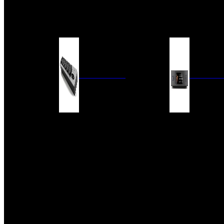
BARRAS DE SONIDO
EXTERIOR
ACCESORIOS
ELECTRÓNICA
AUDIO DIG
FILTROS DE CORRIENTE
CONVERTIDORES 
FUENTES DE ALIMENTACIÓN
REPRODUCTORES 
RED
VÁLVULAS
FILTROS Y ADAP
REGLETAS
DIGITALES
CONMUTADORES
SWITCH DE AUDIO
SISTEMAS DE VENTILACIÓN
ACCESORIOS