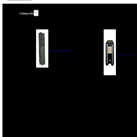
Categorías
ALTAVOCES
AMPLIFIC
COLUMNAS
ESTANTERÍA
AMPLIFICADORES
ACTIVOS
RECEPTOR DAB+/
PAQUETES 5.1
ETAPAS DE POTEN
CENTRALES
PREAMPLIFICADOR
SATÉLITES/DOLBY ATMOS
RECEPTORES AV
SUBWOOFERS
PROCESADORES A
EMPOTRABLES
ETAPAS MULTICA
BLUETOOH
SISTEMAS MULTIROOM