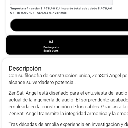
*Importe a financiar
5.478,40 €
/
Importe total adeudado
5.478,40
€
/
TIN
0,00 %
/
TAE
9,02 %
/
Ver más
Envío gratis
desde 300€
Descripción
Con su filosofía de construcción única, ZenSati Angel p
alcance su verdadero potencial.
ZenSati Angel está diseñado para el entusiasta del audi
actual de la ingeniería de audio. El sorprendente acabad
empleada en la construcción de los cables. Gracias a la c
ZenSati Angel transmite la integridad armónica y la emoci
Tras décadas de amplia experiencia en investigación y d