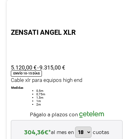
ZENSATI ANGEL XLR
Rango
5.120,00
€
-
9.315,00
€
de
ENVÍO 10-15 DÍAS
Cable xlr para equipos high end
precios:
desde
Medidas
0,5m
5.120,00 €
0,75m
1,5m
hasta
1m
2m
9.315,00 €
Págalo a plazos con
304,36
€*
al mes en
cuotas