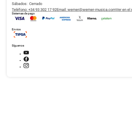
Sábados: Cerrado
Teléfono: +34 93 302 17 92
Email: werner@werner-musica.com
Ver en el
Sistemas de pago
Envios
Síguenos