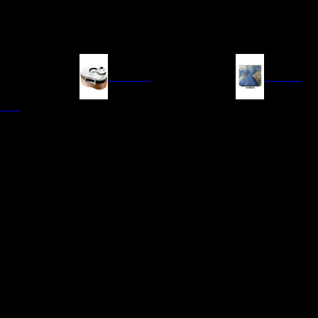
FUENTES
IMAGEN
ITAL
LECTORES DE CD
TELEVISORES
TRANSPORTE CD/SACD
PROYECTORES
SINTONIZADORES
PANTALLAS DE PR
BLU-RAY UHD
D/A
ACCESORIOS AUDI
DE AUDIO EN
TADORES