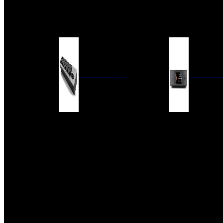
BARRAS DE SONIDO
EXTERIOR
ACCESORIOS
ELECTRÓNICA
AUDIO DIG
FILTROS DE CORRIENTE
CONVERTIDORES 
FUENTES DE ALIMENTACIÓN
REPRODUCTORES 
RED
VÁLVULAS
FILTROS Y ADAP
REGLETAS
DIGITALES
CONMUTADORES
SWITCH DE AUDIO
SISTEMAS DE VENTILACIÓN
ACCESORIOS