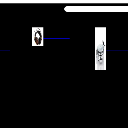
Buscar
AURICULARES
ACIÓN
AURICULARES ON-EAR
GIRADISCO
AURICULARES IN-EAR
AURICULARES AROUND-EAR
AURICULARES BLUETOOTH
 INTEGRADOS
GIRADISCOS
AURICULARES NOISE
FM/AM
CÁPSULAS
CANCELLING
CIA
PREVIOS DE PHON
CABLES Y ACCESORIOS PARA
AURICULARES
ES DE LÍNEA
AGUJAS DE RECAM
AUDIO PORTÁTIL
PORTACÁPSULAS
AMPLIFICADORES DE
V
BRAZOS DE GIRAD
AURICULARES
NAL
LIMPIEZA DE VINIL
ACCESORIOS GIRA