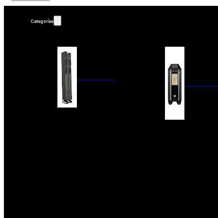
Categorías
ALTAVOCES
AMPLIFIC
COLUMNAS
ESTANTERÍA
AMPLIFICADORES
ACTIVOS
RECEPTOR DAB+/
PAQUETES 5.1
ETAPAS DE POTEN
CENTRALES
PREAMPLIFICADOR
SATÉLITES/DOLBY ATMOS
RECEPTORES AV
SUBWOOFERS
PROCESADORES A
EMPOTRABLES
ETAPAS MULTICA
BLUETOOH
SISTEMAS MULTIROOM