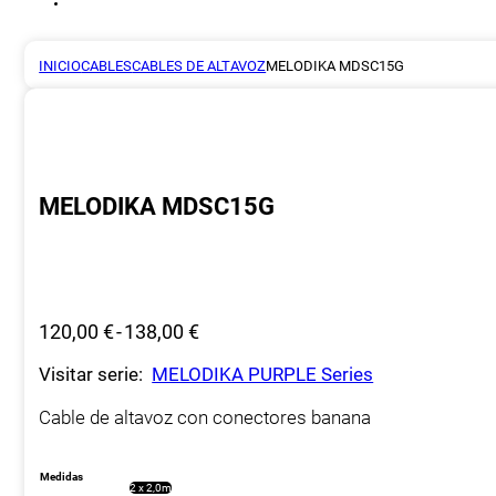
INICIO
CABLES
CABLES DE ALTAVOZ
MELODIKA MDSC15G
MELODIKA MDSC15G
Rango
120,00
€
-
138,00
€
de
Visitar serie:
MELODIKA PURPLE Series
precios:
desde
Cable de altavoz con conectores banana
120,00 €
hasta
138,00 €
Medidas
2 x 2,0m