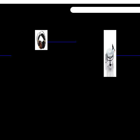
Buscar
AURICULARES
ACIÓN
AURICULARES ON-EAR
GIRADISCO
AURICULARES IN-EAR
AURICULARES AROUND-EAR
AURICULARES BLUETOOTH
 INTEGRADOS
GIRADISCOS
AURICULARES NOISE
FM/AM
CÁPSULAS
CANCELLING
CIA
PREVIOS DE PHON
CABLES Y ACCESORIOS PARA
AURICULARES
ES DE LÍNEA
AGUJAS DE RECAM
AUDIO PORTÁTIL
PORTACÁPSULAS
AMPLIFICADORES DE
V
BRAZOS DE GIRAD
AURICULARES
NAL
LIMPIEZA DE VINIL
ACCESORIOS GIRA