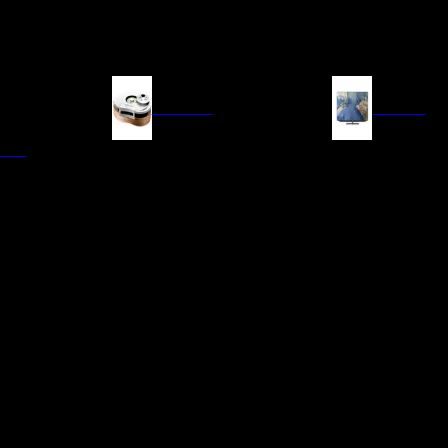
FUENTES
IMAGEN
ITAL
LECTORES DE CD
TELEVISORES
TRANSPORTE CD/SACD
PROYECTORES
SINTONIZADORES
PANTALLAS DE PR
BLU-RAY UHD
D/A
ACCESORIOS AUDI
DE AUDIO EN
TADORES