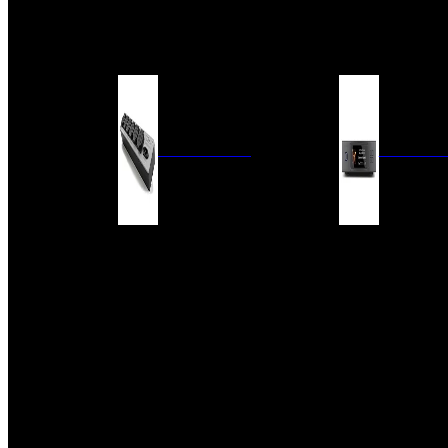
BARRAS DE SONIDO
EXTERIOR
ACCESORIOS
ELECTRÓNICA
AUDIO DIG
FILTROS DE CORRIENTE
CONVERTIDORES 
FUENTES DE ALIMENTACIÓN
REPRODUCTORES 
RED
VÁLVULAS
FILTROS Y ADAP
REGLETAS
DIGITALES
CONMUTADORES
SWITCH DE AUDIO
SISTEMAS DE VENTILACIÓN
ACCESORIOS