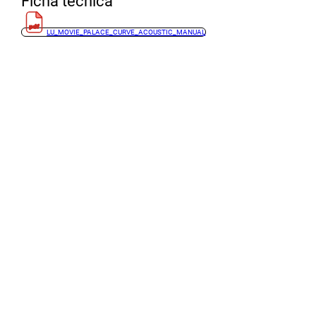
Ficha técnica
LU_MOVIE_PALACE_CURVE_ACOUSTIC_MANUAL
También te recomendamos