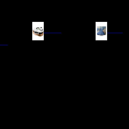
FUENTES
IMAGEN
ITAL
LECTORES DE CD
TELEVISORES
TRANSPORTE CD/SACD
PROYECTORES
SINTONIZADORES
PANTALLAS DE PR
BLU-RAY UHD
D/A
ACCESORIOS AUDI
DE AUDIO EN
TADORES