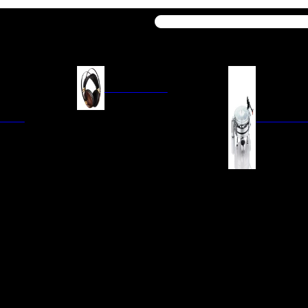
Buscar
AURICULARES
ACIÓN
AURICULARES ON-EAR
GIRADISCO
AURICULARES IN-EAR
AURICULARES AROUND-EAR
AURICULARES BLUETOOTH
 INTEGRADOS
GIRADISCOS
AURICULARES NOISE
FM/AM
CÁPSULAS
CANCELLING
CIA
PREVIOS DE PHON
CABLES Y ACCESORIOS PARA
AURICULARES
ES DE LÍNEA
AGUJAS DE RECAM
AUDIO PORTÁTIL
PORTACÁPSULAS
AMPLIFICADORES DE
V
BRAZOS DE GIRAD
AURICULARES
NAL
LIMPIEZA DE VINIL
ACCESORIOS GIRA