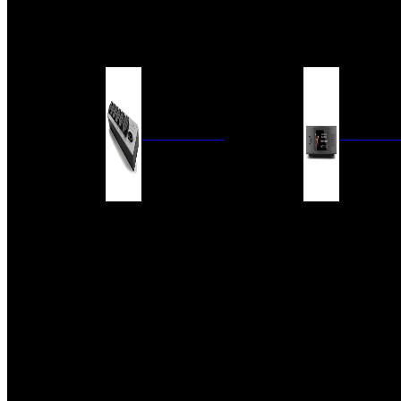
BARRAS DE SONIDO
EXTERIOR
ACCESORIOS
ELECTRÓNICA
AUDIO DIG
FILTROS DE CORRIENTE
CONVERTIDORES 
FUENTES DE ALIMENTACIÓN
REPRODUCTORES 
RED
VÁLVULAS
FILTROS Y ADAP
REGLETAS
DIGITALES
CONMUTADORES
SWITCH DE AUDIO
SISTEMAS DE VENTILACIÓN
ACCESORIOS