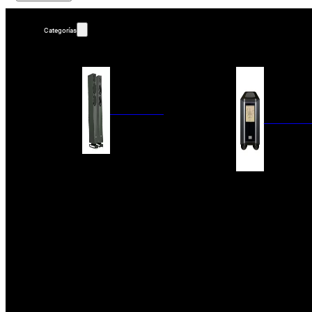
Categorías
ALTAVOCES
AMPLIFIC
COLUMNAS
ESTANTERÍA
AMPLIFICADORES
ACTIVOS
RECEPTOR DAB+/
PAQUETES 5.1
ETAPAS DE POTEN
CENTRALES
PREAMPLIFICADOR
SATÉLITES/DOLBY ATMOS
RECEPTORES AV
SUBWOOFERS
PROCESADORES A
EMPOTRABLES
ETAPAS MULTICA
BLUETOOH
SISTEMAS MULTIROOM