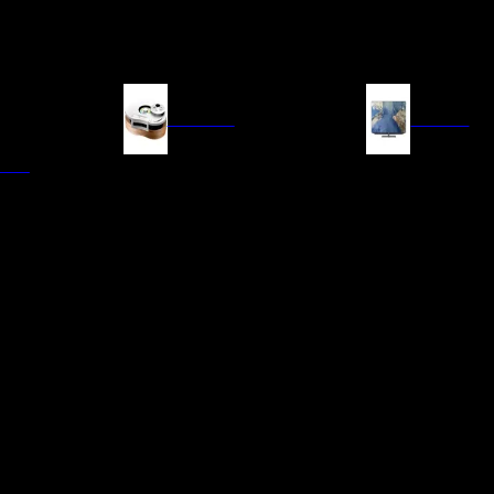
FUENTES
IMAGEN
ITAL
LECTORES DE CD
TELEVISORES
TRANSPORTE CD/SACD
PROYECTORES
SINTONIZADORES
PANTALLAS DE PR
BLU-RAY UHD
D/A
ACCESORIOS AUDI
DE AUDIO EN
TADORES