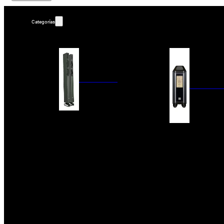
Categorías
ALTAVOCES
AMPLIFIC
COLUMNAS
ESTANTERÍA
AMPLIFICADORES
ACTIVOS
RECEPTOR DAB+/
PAQUETES 5.1
ETAPAS DE POTEN
CENTRALES
PREAMPLIFICADOR
SATÉLITES/DOLBY ATMOS
RECEPTORES AV
SUBWOOFERS
PROCESADORES A
EMPOTRABLES
ETAPAS MULTICA
BLUETOOH
SISTEMAS MULTIROOM