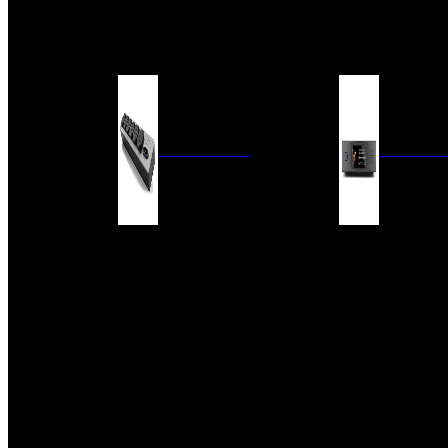
BARRAS DE SONIDO
EXTERIOR
ACCESORIOS
ELECTRÓNICA
AUDIO DIG
FILTROS DE CORRIENTE
CONVERTIDORES 
FUENTES DE ALIMENTACIÓN
REPRODUCTORES 
RED
VÁLVULAS
FILTROS Y ADAP
REGLETAS
DIGITALES
CONMUTADORES
SWITCH DE AUDIO
SISTEMAS DE VENTILACIÓN
ACCESORIOS