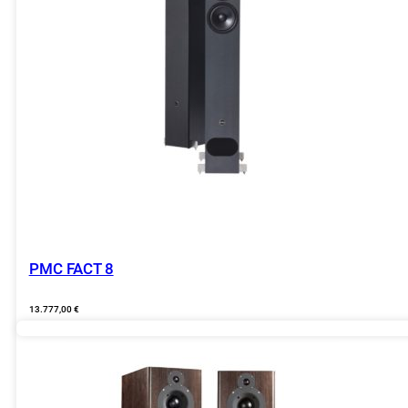
PMC FACT 8
13.777,00
€