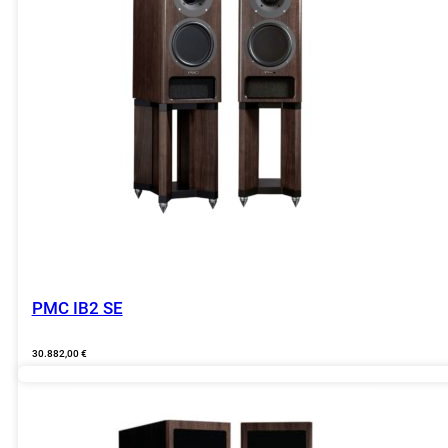
PMC IB2 SE
30.882,00
€