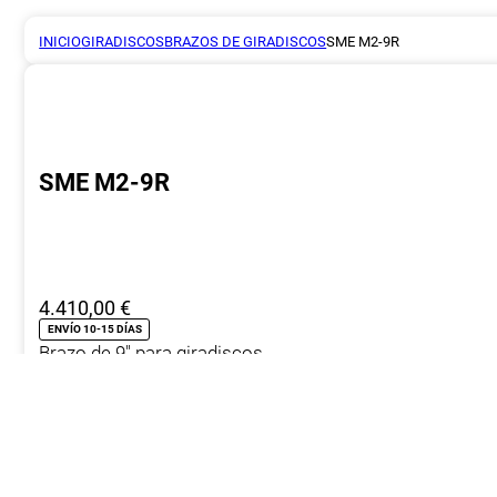
INICIO
GIRADISCOS
BRAZOS DE GIRADISCOS
SME M2-9R
SME M2-9R
4.410,00
€
ENVÍO 10-15 DÍAS
Brazo de 9″ para giradiscos
Págalo a plazos con
262,15
€*
al mes en
cuotas